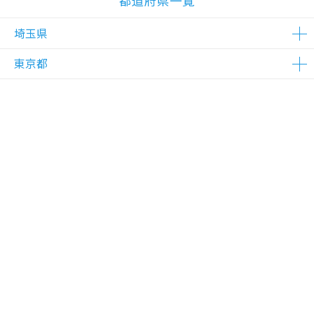
都道府県一覧
埼玉県
東京都
△在庫わずか
△在庫わずか