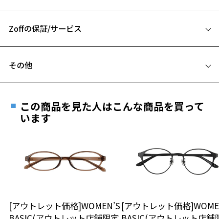
53□17-145
お気に入りに追加済です。
A 片方のレンズ横幅：53mm
【付属品】オリジナルケースとメガネ拭き付き
お気に入りリストは
こちら
全てのメガネに、オリジナルのメガネケースとメガネ拭きがセット。
Zoffの保証/サービス
B ブリッジ(鼻部分)の横幅：17mm
C テンプル(つる)の長さ：145mm
【WEB購入者限定オリジナルステッカープレゼント（数量限定先着
フレームとレンズの合計料金を知りたい方へ
順）】
その他
コラボレーションを記念し、WEBにてご購入いただいたお客様には、
Zoffならではの安心サポート
価格シミュレーターはこちら
先着特典としてノベルティステッカーをプレゼント。
遠近両用はZoffオンラインストアでは販売しておりません。
※対象商品1点ご購入につき、ノベルティ1点が付属します。
ご希望のお客さまは、「レンズ交換券」をお選びのうえ、
※ご購入キャラクターモデルと同じキャラクターのノベルティが付属
この商品を見た人はこんな商品を買って
安心1 フレーム１年間品質保証
します。
最寄りのZoff実店舗にてレンズをお買い求めください。
います
※数量限定先着順となります。
※サングラスやパッケージ品では「レンズ交換券」はお選び
商品不良により生じた破損等の不具合は、お渡し
いただけません。「度無し」をお選びいただき実店舗へご相
日または発送日より１年間修理又は交換させて頂
※柄や色味の出方に個体差があり、画像と異なる場合がございます。
談ください。
きます。
※保証期間内に交換が行われた場合、保証期間は初期の期間から
Zoff｜呪術廻戦 特設ページはこちら
延長されません。
お持ちのZoffメガネサイズを確認するには？
＜メガネの度数情報がわからない方へ＞
安心2 視力測定無料
[アウトレット価格]WOMEN’S
[アウトレット価格]WOME
オンラインストアでフレームのみ購入して、
BASIC(アウトレット店舗限定
BASIC(アウトレット店舗