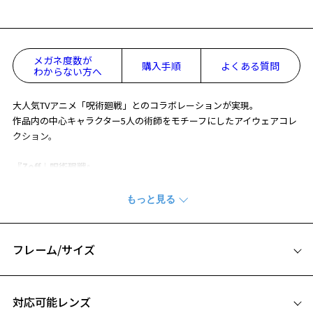
メガネ度数が
購入手順
よくある質問
わからない方へ
大人気TVアニメ「呪術廻戦」とのコラボレーションが実現。
作品内の中心キャラクター5人の術師をモチーフにしたアイウェアコレ
クション。
『Zoff｜呪術廻戦』
渋谷事変の作中から5人のキャラクターのカラーリングやモチーフを取
り入れたフレームデザイン。
呪術廻戦の世界観を堪能できる贅沢な一本。
【虎杖悠仁モデル】
フレーム/サイズ
〇虎杖悠仁の顔にある模様をフロントにデザイン。ゴールドのパーツ
お気に入り
が高見えするアイコンに。
サイズ
〇フレームのサイド全体で「黒閃」を表現。立体感を出すことで、力
対応可能レンズ
強さを演出。