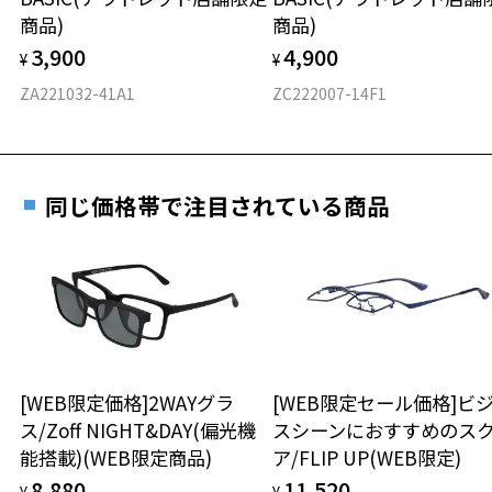
実店舗で度付きにできます
仕上がり寸法
視力の変化を早めに発見するために、定期的な視
商品)
商品)
ご購入時に「レンズ交換券」をお選びいただくと、実店舗で
力測定をおすすめいたします。
3,900
4,900
度数を測定のうえ、度付きレンズ（標準セットレンズ）へ無
¥
¥
D 仕上がりの横幅：約140mm
料交換いただけます。
E 仕上がりの縦幅：約37mm
安心3 かかり具合調整無料
ZA221032-41A1
ZC222007-14F1
詳しくはこちら
重さ
フレームの歪みやかかり具合の調整・クリーニン
実店舗で度数を測定いただけます
グは、全国のZoff店舗にていつでも対応いたしま
お近くのZoff実店舗にて度数を測定いただけます（無料）。
す。
17.2g
同じ価格帯で注目されている商品
その際は記入用紙をダウンロードしてお使いください。
※メガネ：デモレンズを外した重さ
※サングラス：レンズ込みの重さ
※着脱式サングラス：デモレンズ、アタッチメント込みの重さ
ダウンロード
もっと見る
タイプ
スクエア
[WEB限定価格]2WAYグラ
[WEB限定セール価格]ビ
ス/Zoff NIGHT&DAY(偏光機
スシーンにおすすめのス
材質
能搭載)(WEB限定商品)
ア/FLIP UP(WEB限定)
フロント素材：アセテート
8,880
11,520