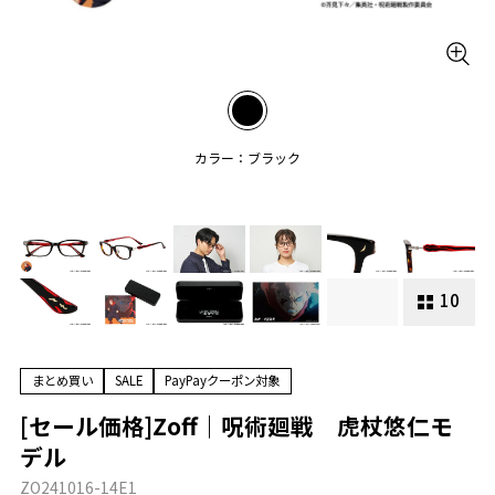
カラー：ブラック
10
まとめ買い
SALE
PayPayクーポン対象
[セール価格]Zoff｜呪術廻戦 虎杖悠仁モ
デル
ZO241016-14E1