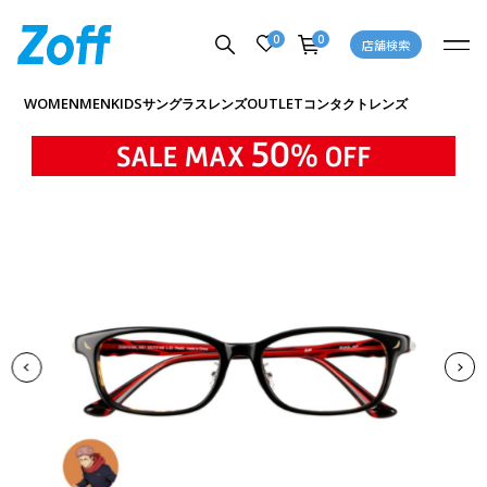
0
0
店舗検索
商品詳細ページへ
WOMEN
MEN
KIDS
OUTLET
サングラス
レンズ
コンタクトレンズ