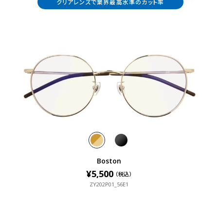
クリアレンズで業界最高水準のカット率
Boston
¥5,500
¥5,500
（税込）
（税込）
ZY202P01_56E1