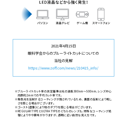
2021年4月15日
眼科学会からのブルーライトカットについての
当社の見解
https://www.zoff.com/news/210415_info/
※ブルーライトカット率の測定基準は光の波長380nm～500nm、レンズ中心
肉厚約2mmでの平均カット率です。
※青色光を反射するコーティングが施されているため、 裏面の反射により眩し
さを感じる場合がございます。
※ゴースト(虚像)により物のダブりを感じる場合がございます。
※REGULAR TYPEとULTRA TYPEのどちらのレンズも、特殊なコーティング処
理によりやや黄味がかりますが、透明に近い自然な見え方です。