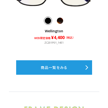
Wellington
¥4,400
¥4,400
（税込）
（税込）
WEB限定価格
ZC201P01_14E1
商品一覧をみる