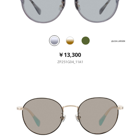
￥13,300
￥13,300
￥13,300
ZP251G04_11A1