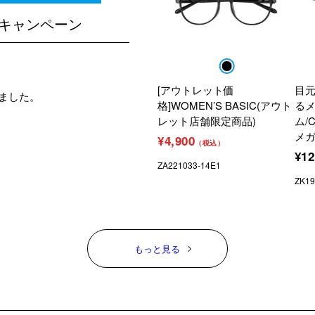
０キャンペーン
[アウトレット価
目
ました。
格]WOMEN’S BASIC(アウト
る
レット店舗限定商品)
ム/
メガ
¥4,900
（税込）
¥12
ZA221033-14E1
ZK19
もっと見る